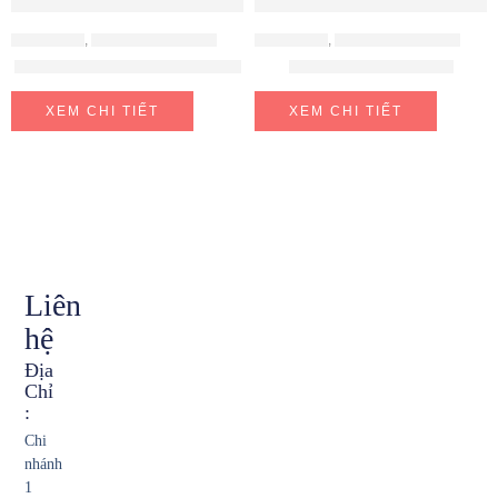
VÒI KONOX
,
VÒI RỬA CHÉN BÁT
VÒI KONOX
,
VÒI RỬA CHÉN BÁT
Vòi rửa bát dây rút Ponte Black
Vòi rửa bát Felix Black
XEM CHI TIẾT
XEM CHI TIẾT
Liên
hệ
Địa
Chỉ
:
Chi
nhánh
1