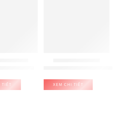
 BỤI - LAU NHÀ
ROBOT HÚT BỤI - LAU NHÀ
u Tineco S7 pro
ROBOT HÚT BỤI LAU NHÀ ECOVACS 
 TIẾT
XEM CHI TIẾT