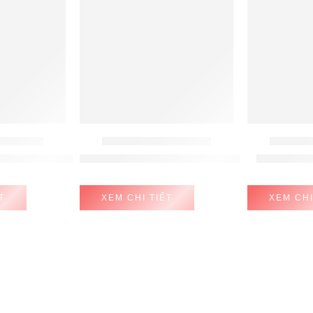
 - LAU NHÀ
ROBOT HÚT BỤI - LAU NHÀ
ROBOT HÚT
SWITCH S6
eco Pure One X
Robot Ecovacs Deebot T20e Omni
Máy hút la
T
XEM CHI TIẾT
XEM CHI