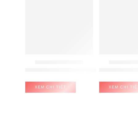
ROBOT HÚT BỤI - LAU NHÀ
ROBOT HÚT BỤI
MÁY HÚT BỤI LAU SÀN TINECO FLOOR ONE 
Máy hút bụi Tin
XEM CHI TIẾT
XEM CHI TIẾ