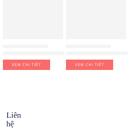
ROBOT HÚT BỤI - LAU NHÀ
ROBOT HÚT BỤI - LAU NHÀ
Robot Ecovacs Deebot T20e Omni
ROBOT LAU KÍNH WINBOT W1
XEM CHI TIẾT
XEM CHI TIẾT
Liên
hệ