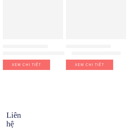
ROBOT HÚT BỤI - LAU NHÀ
ROBOT HÚT BỤI - LAU NHÀ
MÁY HÚT BỤI LAU SÀN TINECO FLOOR ONE SWITCH S6
Máy hút lau Tineco S7 pro
XEM CHI TIẾT
XEM CHI TIẾT
Liên
hệ