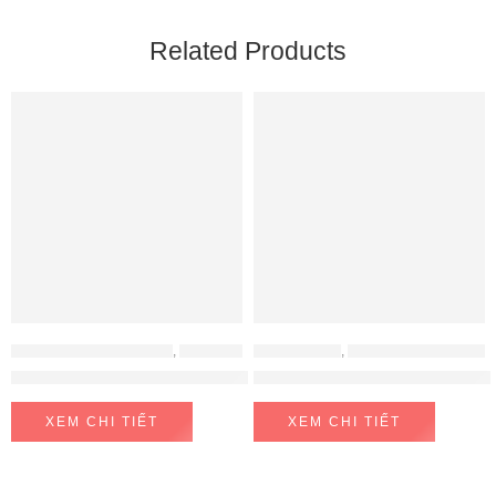
Related Products
BỘ NỒI - BÁT - THÌA - ĐŨA
,
ĐỒ GIA DỤNG
ĐỒ GIA DỤNG
,
MÁY HÚT ẨM - MÁY LỌC KHÔNG KHÍ
Bộ 6 cốc cao cấp Jupiter Beaded
Máy Lọc Không Khí ChungHo C
XEM CHI TIẾT
XEM CHI TIẾT