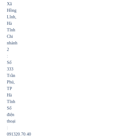
Xã
Hồng
Lĩnh,
Hà
Tĩnh
Chi
nhánh
2
:
Số
333
Trần
Phú,
TP
Hà
Tĩnh
Số
điện
thoại
:
091320.70.40