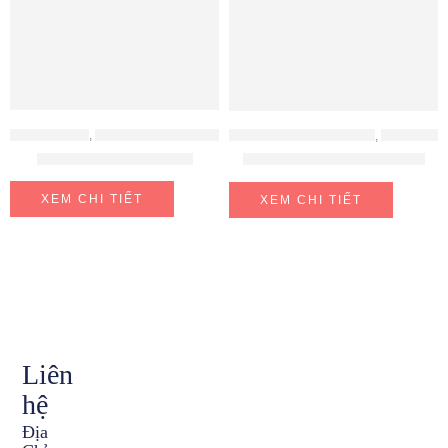
ĐỒ GIA DỤNG
,
MÁY HÚT ẨM - MÁY LỌC KHÔNG KHÍ
BỘ NỒI - BÁT - THÌA - ĐŨA
,
ĐỒ GIA DỤNG
Quạt rút lửng Mitsubishi
Hộp 10 đôi đũa sợi thủy tinh
XEM CHI TIẾT
XEM CHI TIẾT
Liên
hệ
Địa