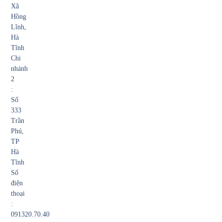
Xã
Hồng
Lĩnh,
Hà
Tĩnh
Chi
nhánh
2
:
Số
333
Trần
Phú,
TP
Hà
Tĩnh
Số
điện
thoại
:
091320.70.40