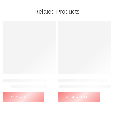
Related Products
BẾP ĐIỆN TỪ
,
BẾP TỪ LORCA
BẾP ĐIỆN TỪ
,
BẾP TỪ EUROSUN
Bếp từ Lorca LCI-809
Bếp Từ Eurosun EU-T210 MAX
XEM CHI TIẾT
XEM CHI TIẾT