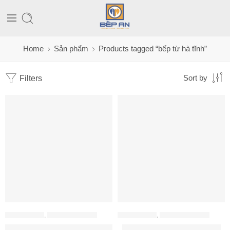
Home
Sản phẩm
Products tagged “bếp từ hà tĩnh”
Filters
Sort by
BẾP ĐIỆN TỪ
,
BẾP TỪ BRANDT
BẾP ĐIỆN TỪ
,
BẾP TỪ BRANDT
Bếp từ 3 vùng nấu Horizone Brandt BPI163DUB
Bếp từ đôi Brandt BPI6230BL