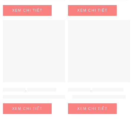
XEM CHI TIẾT
XEM CHI TIẾT
BẾP ĐIỆN TỪ
,
BẾP TỪ BRANDT
BẾP ĐIỆN TỪ
,
BẾP TỪ MALLOCA
Bếp từ kết hợp hút mùi BPI384BH
Bếp Từ Malloca MH-732 EI
XEM CHI TIẾT
XEM CHI TIẾT