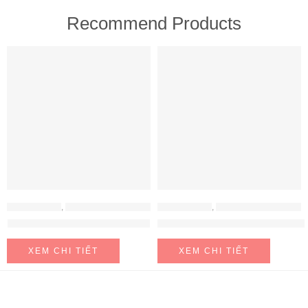
Recommend Products
FEATURED
FEATURED
MÁY HÚT MÙI
,
MÁY HÚT MÙI HAFELE
MÁY HÚT MÙI
,
MÁY HÚT MÙI HAFELE
Máy hút mùi Hafele HH-WT70A
Máy hút mùi Hafele HH-WVG90B
XEM CHI TIẾT
XEM CHI TIẾT