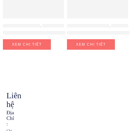
MÁY RỬA BÁT BOSCH
,
MÁY RỬA CHÉN BÁT
MÁY RỬA BÁT EUROSUN
,
MÁY RỬA CHÉN BÁT
Máy rửa bát Bosch SMV6EDX57E
Máy rửa chén bát Eurosun SM
XEM CHI TIẾT
XEM CHI TIẾT
Liên
hệ
Địa
Chỉ
: