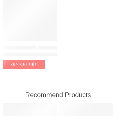
MÁY RỬA BÁT HAFELE
,
MÁY RỬA CHÉN BÁT
Máy Rửa Chén Âm Tủ HDW-FI60D Hafele 533.23.320
XEM CHI TIẾT
Recommend Products
FEATURED
FEATURED