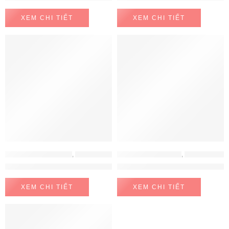
XEM CHI TIẾT
XEM CHI TIẾT
MÁY RỬA BÁT HAFELE
,
MÁY RỬA CHÉN BÁT
MÁY RỬA BÁT LORCA
,
MÁY RỬA CHÉN BÁT
Máy Rửa Bát HDW-F60C Hafele 533.23.200
Máy rửa bát Lorca LF 3E7DWS-
XEM CHI TIẾT
XEM CHI TIẾT