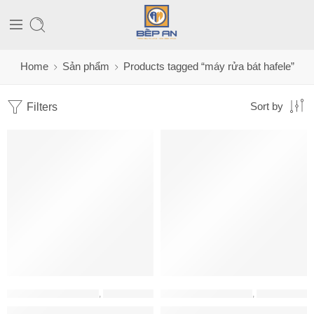
Home
Sản phẩm
Products tagged “máy rửa bát hafele”
Filters
Sort by
MÁY RỬA BÁT HAFELE
,
MÁY RỬA CHÉN BÁT
MÁY RỬA BÁT HAFELE
,
MÁY RỬA CHÉN BÁT
Máy rửa bát bán âm HDW-SI60AB Hafele 538.21.320
MÁY RỬA BÁT HAFELE HDW-F6