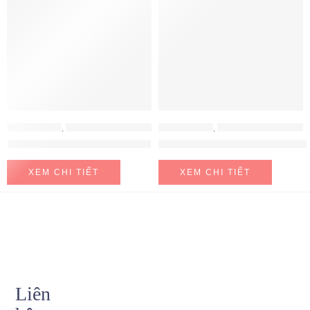
MÁY HÚT MÙI
,
MÁY HÚT MÙI HAFELE
MÁY HÚT MÙI
,
MÁY HÚT MÙI HAFELE
Máy hút mùi Hafele HH-WT70A
Máy hút mùi Hafele HH-WVG90B
XEM CHI TIẾT
XEM CHI TIẾT
Liên