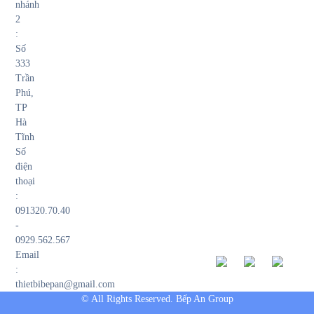
nhánh
2
:
Số
333
Trần
Phú,
TP
Hà
Tĩnh
Số
điện
thoại
:
091320.70.40
-
0929.562.567
Email
:
thietbibepan@gmail.com
© All Rights Reserved. Bếp An Group