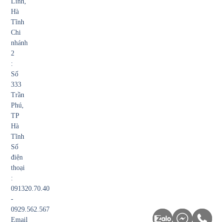
Lĩnh,
Hà
Tĩnh
Chi
nhánh
2
:
Số
333
Trần
Phú,
TP
Hà
Tĩnh
Số
điện
thoại
:
091320.70.40
-
0929.562.567
Email