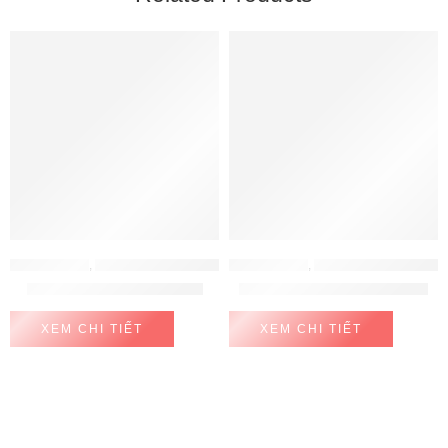
ĐỒ GIA DỤNG
,
MÁY HÚT ẨM - MÁY LỌC KHÔNG KHÍ
ĐỒ GIA DỤNG
,
MÁY ÉP CHẬM - MÁY LÀM SỮA HẠT
Quạt cây Toshiba F-LSA10
Máy ép chậm Caso SJW600
XEM CHI TIẾT
XEM CHI TIẾT