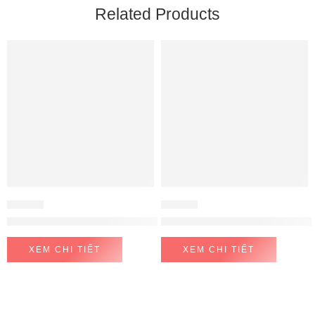
Related Products
TỦ LẠNH
TỦ LẠNH
Tủ lạnh Hafele 2 cánh 534.14.020
Tủ lạnh Hitachi 4 cánh 509 lít i
XEM CHI TIẾT
XEM CHI TIẾT