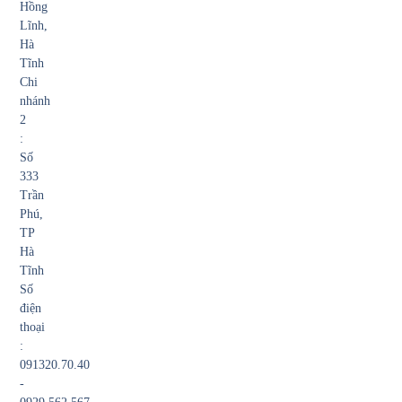
Hồng
Lĩnh,
Hà
Tĩnh
Chi
nhánh
2
:
Số
333
Trần
Phú,
TP
Hà
Tĩnh
Số
điện
thoại
:
091320.70.40
-