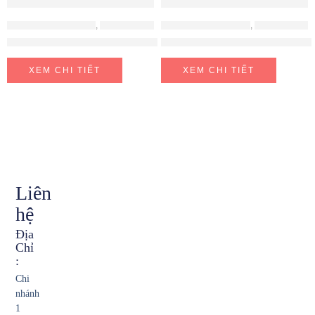
MÁY RỬA BÁT LORCA
,
MÁY RỬA CHÉN BÁT
MÁY RỬA BÁT BOSCH
,
MÁY RỬA CHÉN BÁT
Máy rửa bát Lorca LF 3E7DWS-05
Máy rửa bát bán âm Bosch SMI
XEM CHI TIẾT
XEM CHI TIẾT
Liên
hệ
Địa
Chỉ
:
Chi
nhánh
1