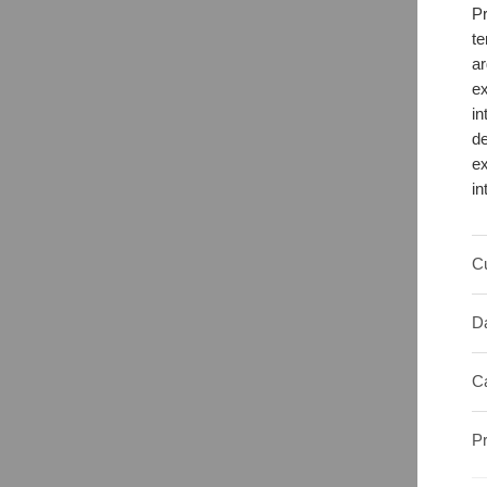
Pr
te
ar
ex
in
de
ex
in
Cu
Da
C
P