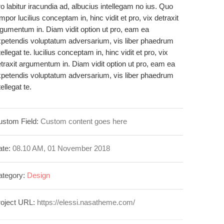
o labitur iracundia ad, albucius intellegam no ius. Quo
mpor lucilius conceptam in, hinc vidit et pro, vix detraxit
gumentum in. Diam vidit option ut pro, eam ea
petendis voluptatum adversarium, vis liber phaedrum
tellegat te. lucilius conceptam in, hinc vidit et pro, vix
traxit argumentum in. Diam vidit option ut pro, eam ea
petendis voluptatum adversarium, vis liber phaedrum
tellegat te.
stom Field:
Custom content goes here
te:
08.10 AM, 01 November 2018
ategory:
Design
roject URL:
https://elessi.nasatheme.com/