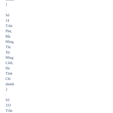
1
:
Số
14
Trần
Phú,
Bắc
Hồng,
Thị
Xã
Hồng
Lĩnh,
Hà
Tĩnh
Chi
nhánh
2
:
Số
333
Trần