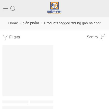
Home
Sản phẩm
Products tagged “thùng gạo hà tĩnh”
Filters
Sort by
PHỤ KIỆN HAFELE
,
PHỤ KIỆN TỦ BẾP
Thùng gạo Hafele âm gương đen 300mm 549.32.991