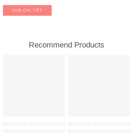
XEM CHI TIẾT
Recommend Products
FEATURED
FEATURED
MÁY HÚT MÙI
,
MÁY HÚT MÙI HAFELE
MÁY HÚT MÙI
,
MÁY HÚT MÙI HAFELE
Máy hút mùi Hafele HH-WT70A
Máy hút mùi Hafele HH-WVG90B