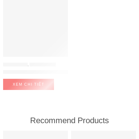
ĐỒ GIA DỤNG
,
NỒI CƠM ĐIỆN
Nồi cơm hạ cánh nơi anh CRP-LHTR0610FW 1.08L
XEM CHI TIẾT
Recommend Products
FEATURED
FEATURED