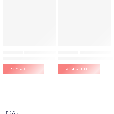
MÁY HÚT MÙI
,
MÁY HÚT MÙI HAFELE
MÁY HÚT MÙI
,
MÁY HÚT MÙI HAFELE
Máy hút mùi Hafele HH-WT70A
Máy hút mùi Hafele HH-WVG90B
XEM CHI TIẾT
XEM CHI TIẾT
Liên