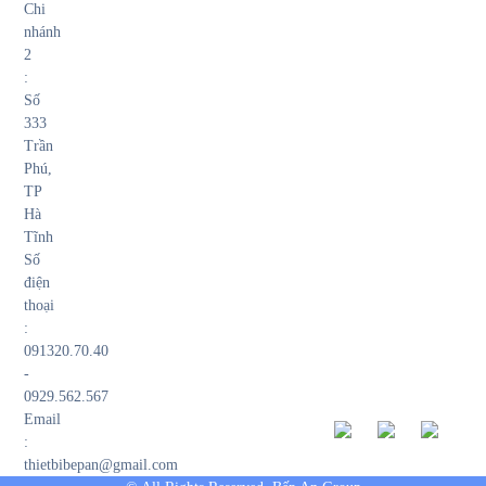
Chi
nhánh
2
:
Số
333
Trần
Phú,
TP
Hà
Tĩnh
Số
điện
thoại
:
091320.70.40
-
0929.562.567
Email
:
thietbibepan@gmail.com