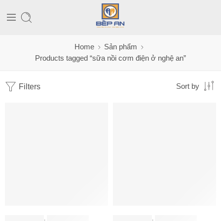
Home
Sản phẩm
Products tagged “sữa nồi cơm điện ở nghệ an”
Filters
Sort by
ĐỒ GIA DỤNG
,
NỒI CƠM ĐIỆN
ĐỒ GIA DỤNG
,
NỒI CƠM ĐIỆN