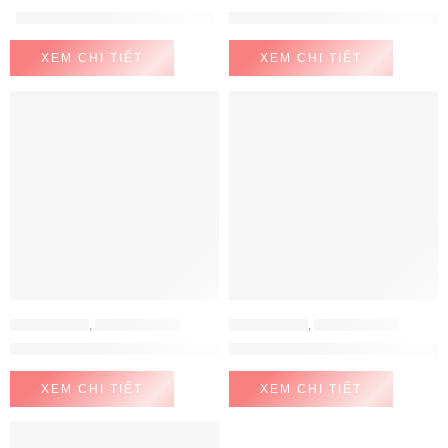
Nồi Cơm cuckooCR-0685GW
Nồi cơm điện cao tần áp suất 
XEM CHI TIẾT
XEM CHI TIẾT
ĐỒ GIA DỤNG
,
NỒI CƠM ĐIỆN
ĐỒ GIA DỤNG
,
NỒI CƠM ĐIỆN
Nồi cơm điện Cuckoo CRP-NHTR1010FB 1.8L
Nồi cơm điện tử cao tần áp su
XEM CHI TIẾT
XEM CHI TIẾT