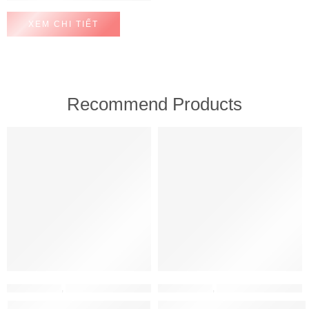
XEM CHI TIẾT
Recommend Products
FEATURED
FEATURED
MÁY HÚT MÙI
,
MÁY HÚT MÙI HAFELE
MÁY HÚT MÙI
,
MÁY HÚT MÙI HAFELE
Máy hút mùi Hafele HH-WT70A
Máy hút mùi Hafele HH-WVG90B