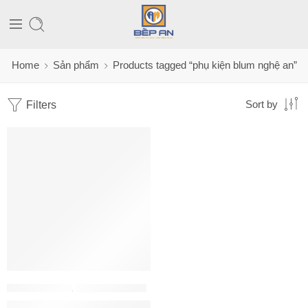
Home
Sản phẩm
Products tagged “phụ kiện blum nghệ an”
Filters
Sort by
PHỤ KIỆN BLUM
,
PHỤ KIỆN TỦ BẾP
TIP-ON BLUMOTION cho Legrabox – BLum