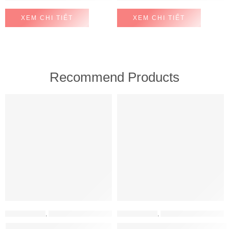
XEM CHI TIẾT
XEM CHI TIẾT
Recommend Products
FEATURED
FEATURED
MÁY HÚT MÙI
,
MÁY HÚT MÙI HAFELE
MÁY HÚT MÙI
,
MÁY HÚT MÙI HAFELE
Máy hút mùi Hafele HH-WT70A
Máy hút mùi Hafele HH-WVG90B