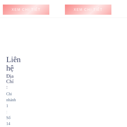
XEM CHI TIẾT
XEM CHI TIẾT
Liên
hệ
Địa
Chỉ
:
Chi
nhánh
1
:
Số
14