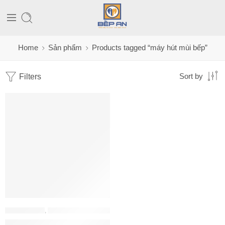
Home
Sản phẩm
Products tagged “máy hút mùi bếp”
Filters
Sort by
MÁY HÚT MÙI
,
MÁY HÚT MÙI EUROSUN
Máy hút mùi EUROSUN EH-70AF76