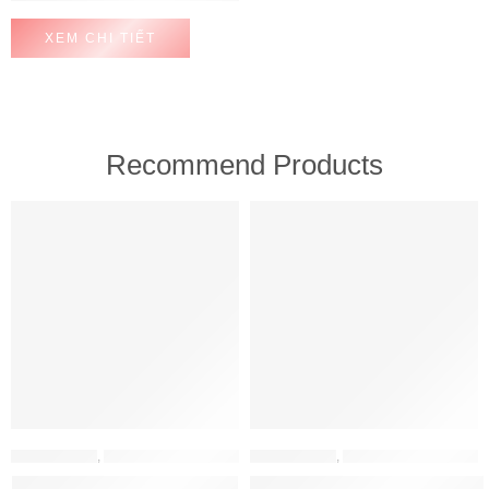
XEM CHI TIẾT
Recommend Products
FEATURED
FEATURED
MÁY HÚT MÙI
,
MÁY HÚT MÙI HAFELE
MÁY HÚT MÙI
,
MÁY HÚT MÙI HAFELE
Máy hút mùi Hafele HH-WT70A
Máy hút mùi Hafele HH-WVG90B