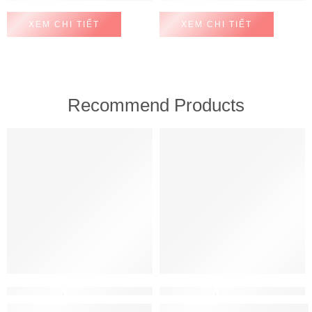
XEM CHI TIẾT
XEM CHI TIẾT
Recommend Products
FEATURED
FEATURED
MÁY HÚT MÙI
,
MÁY HÚT MÙI HAFELE
MÁY HÚT MÙI
,
MÁY HÚT MÙI HAFELE
Máy hút mùi Hafele HH-WT70A
Máy hút mùi Hafele HH-WVG90B