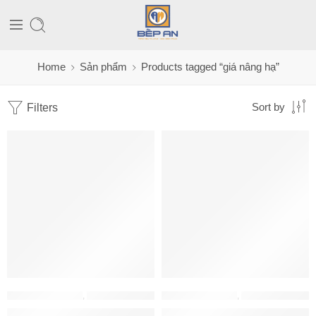
Home
Sản phẩm
Products tagged “giá nâng hạ”
Filters
Sort by
PHỤ KIỆN HAFELE
,
PHỤ KIỆN TỦ BẾP
PHỤ KIỆN HAFELE
,
PHỤ KIỆN TỦ BẾP
Giá bát nâng hạ Cucina 800mm 504.76.007
Giá bát nâng hạ Hafele 900mm 5