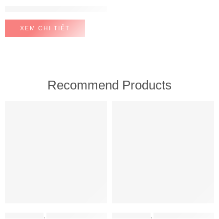
Giá gia vị, dao thớt Hafele KOSMO 350mm 595.00.804
XEM CHI TIẾT
Recommend Products
FEATURED
FEATURED
MÁY HÚT MÙI
,
MÁY HÚT MÙI HAFELE
MÁY HÚT MÙI
,
MÁY HÚT MÙI HAFELE