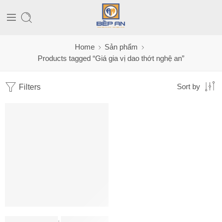
Home
Sản phẩm
Products tagged “Giá gia vị dao thớt nghệ an”
Filters
Sort by
PHỤ KIỆN HAFELE
,
PHỤ KIỆN TỦ BẾP