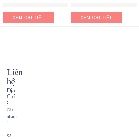
Máy hút mùi Hafele HH-WT70A
Máy hút mùi Hafele HH-WVG90B
XEM CHI TIẾT
XEM CHI TIẾT
Liên
hệ
Địa
Chỉ
:
Chi
nhánh
1
:
Số