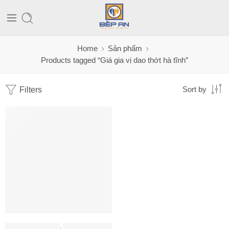
Home
Sản phẩm
Products tagged “Giá gia vị dao thớt hà tĩnh”
Filters
Sort by
PHỤ KIỆN HAFELE
,
PHỤ KIỆN TỦ BẾP