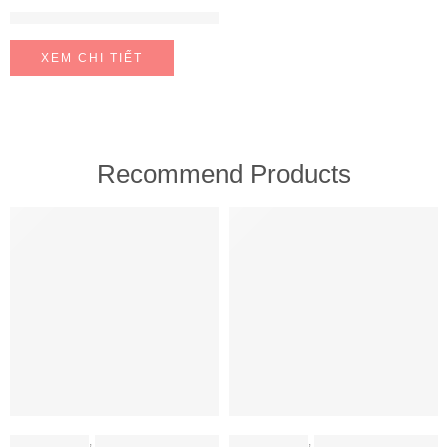
Giá gia vị, dao thớt Hafele KOSMO 350mm 595.00.804
XEM CHI TIẾT
Recommend Products
FEATURED
FEATURED
MÁY HÚT MÙI
,
MÁY HÚT MÙI HAFELE
MÁY HÚT MÙI
,
MÁY HÚT MÙI HAFELE