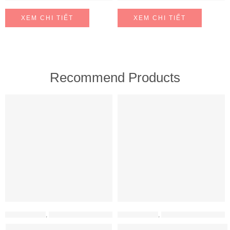
XEM CHI TIẾT
XEM CHI TIẾT
Recommend Products
FEATURED
FEATURED
MÁY HÚT MÙI
,
MÁY HÚT MÙI HAFELE
MÁY HÚT MÙI
,
MÁY HÚT MÙI HAFELE
Máy hút mùi Hafele HH-WT70A
Máy hút mùi Hafele HH-WVG90B