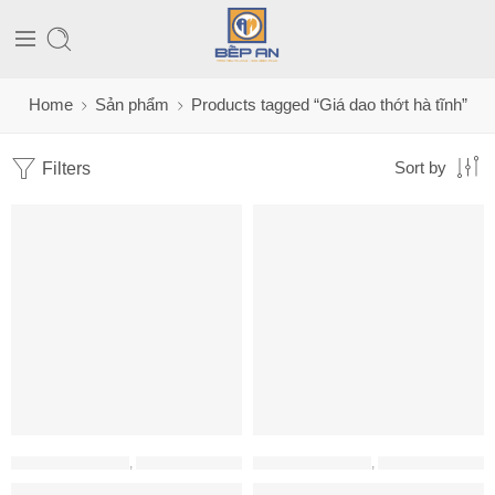
Home
Sản phẩm
Products tagged “Giá dao thớt hà tĩnh”
Filters
Sort by
PHỤ KIỆN HAFELE
,
PHỤ KIỆN TỦ BẾP
PHỤ KIỆN HAFELE
,
PHỤ KIỆN TỦ BẾP
Giá Dao Thớt Chai Lọ Sonata 350mm Cucina 549.20.014
Giá dao thớt Hafele 400mm 549.