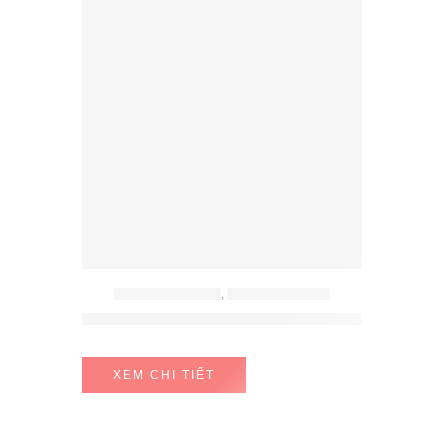
PHỤ KIỆN HAFELE
,
PHỤ KIỆN TỦ BẾP
Giá bát nâng hạ Hafele Oria 900mm 504.76.818
XEM CHI TIẾT