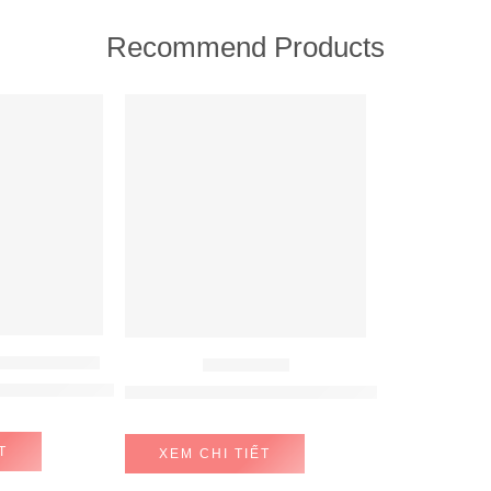
Recommend Products
FEATURED
ÚT MÙI HAFELE
MÁY HÚT MÙI
fele HH-WVG90B 539.89.335
MÁY HÚT MÙI HAFELE NAGOLD NC-H7011B
T
XEM CHI TIẾT