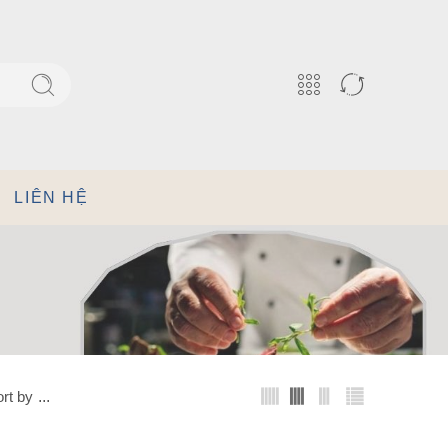
LIÊN HỆ
rt by
...