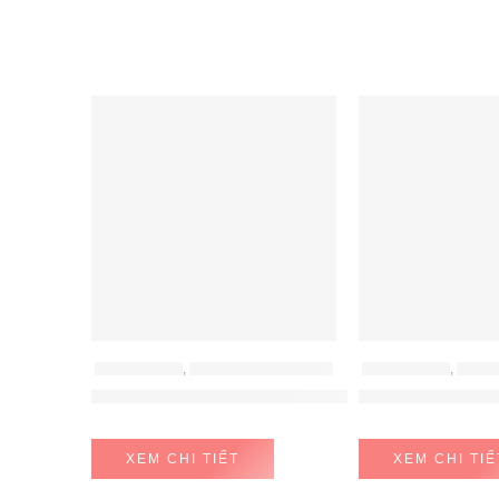
FEATURED
FEATURED
MÁY HÚT MÙI
,
MÁY HÚT MÙI HAFELE
MÁY HÚT MÙI
,
MÁY H
Máy hút mùi Hafele HH-WT70A
Máy hút mùi Ha
XEM CHI TIẾT
XEM CHI TIẾ