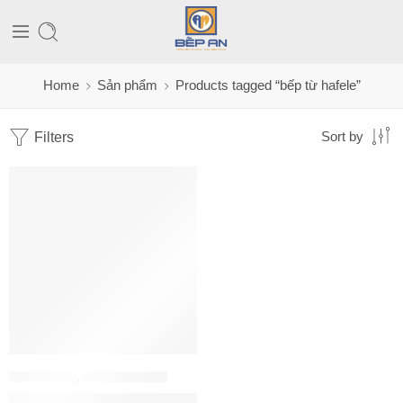
Home
Sản phẩm
Products tagged “bếp từ hafele”
Filters
Sort by
BẾP ĐIỆN TỪ
,
BẾP TỪ HAFELE
Bếp từ đôi Hafele 536.61.787 HC-I752B