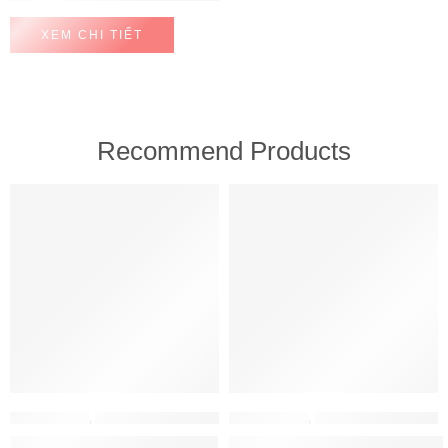
XEM CHI TIẾT
Recommend Products
FEATURED
FEATURED
MÁY HÚT MÙI
,
MÁY HÚT MÙI HAFELE
MÁY HÚT MÙI
,
MÁY HÚT MÙI HAFELE
Máy hút mùi Hafele HH-WT70A
Máy hút mùi Hafele HH-WVG90B