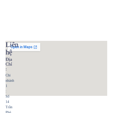
Liên
hệ
Địa
Chỉ
:
Chi
nhánh
1
:
Số
14
Trần
Phú,