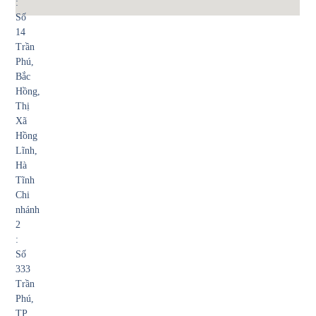
:
Số
14
Trần
Phú,
Bắc
Hồng,
Thị
Xã
Hồng
Lĩnh,
Hà
Tĩnh
Chi
nhánh
2
:
Số
333
Trần
Phú,
TP