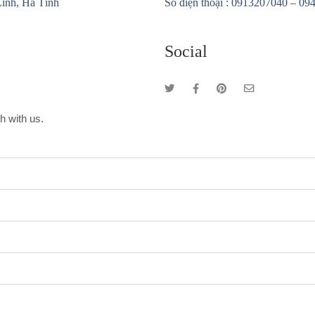
Lĩnh, Hà Tĩnh
Số điện thoại : 0913207040 –
094
Social
ch with us.