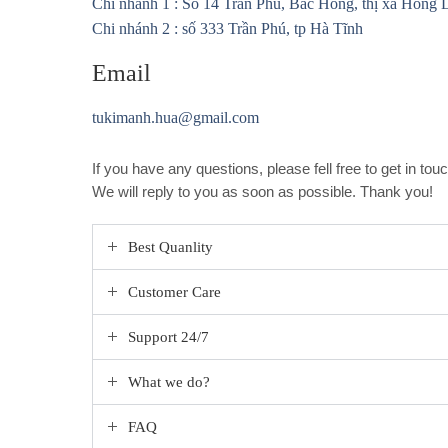
Chi nhánh 1 : Số 14 Trần Phú, Bắc Hồng, thị xã Hồng 
Chi nhánh 2 : số 333 Trần Phú, tp Hà Tĩnh
Email
tukimanh.hua@gmail.com
If you have any questions, please fell free to get in tou
We will reply to you as soon as possible. Thank you!
Best Quanlity
Customer Care
Support 24/7
What we do?
FAQ